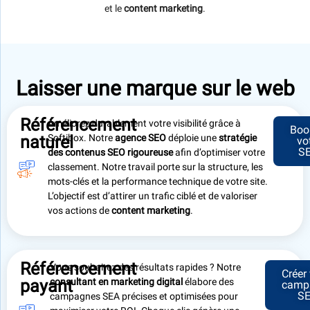
et le
content marketing
.
Laisser une marque sur le web
Référencement
Améliorez durablement votre visibilité grâce à
Boo
naturel
Softibox. Notre
agence SEO
déploie une
stratégie
vo
S
des contenus
SEO rigoureuse
afin d’optimiser votre
classement. Notre travail porte sur la structure, les
mots-clés et la performance technique de votre site.
L’objectif est d’attirer un trafic ciblé et de valoriser
vos actions de
content marketing
.
Référencement
Vous souhaitez des résultats rapides ? Notre
Créer 
payant
consultant en marketing digital
élabore des
camp
S
campagnes SEA précises et optimisées pour