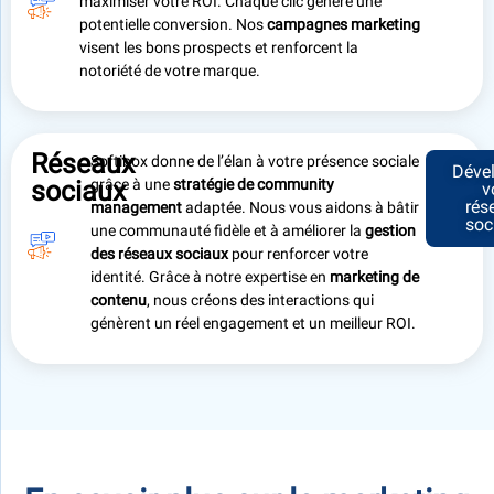
maximiser votre ROI. Chaque clic génère une
potentielle conversion. Nos
campagnes marketing
visent les bons prospects et renforcent la
notoriété de votre marque.
Réseaux
Softibox donne de l’élan à votre présence sociale
Déve
sociaux
grâce à une
stratégie de
community
v
rés
management
adaptée. Nous vous aidons à bâtir
soc
une communauté fidèle et à améliorer la
gestion
des réseaux sociaux
pour renforcer votre
identité. Grâce à notre expertise en
marketing de
contenu
, nous créons des interactions qui
génèrent un réel engagement et un meilleur ROI.