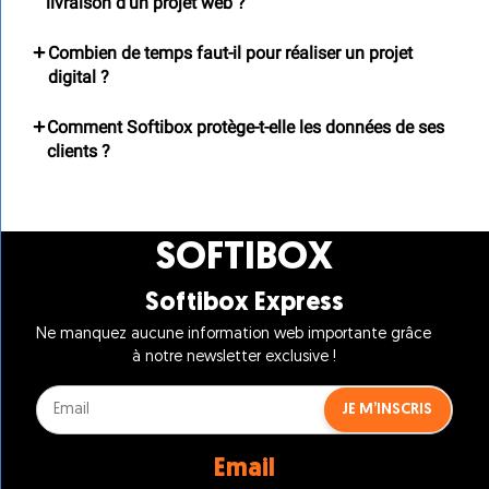
livraison d’un projet web ?
Combien de temps faut-il pour réaliser un projet
digital ?
Comment Softibox protège-t-elle les données de ses
clients ?
SOFTIBOX
Softibox Express
Ne manquez aucune information web importante grâce
à notre newsletter exclusive !
E
JE M’INSCRIS
-
m
a
Email
i