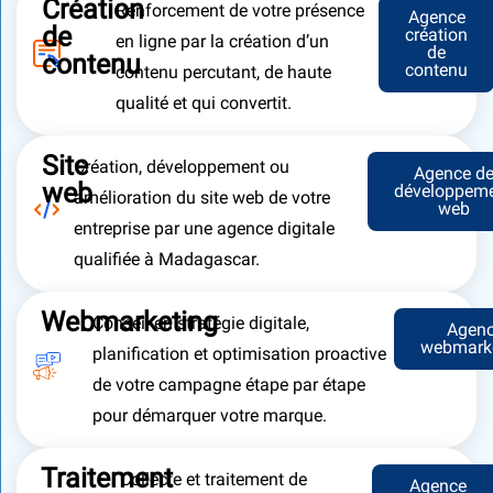
Création
Renforcement de votre présence
Agence
de
création
en ligne par la création d’un
de
contenu
contenu
contenu percutant, de haute
qualité et qui convertit.
Site
Création, développement ou
Agence d
web
développem
amélioration du site web de votre
web
entreprise par une agence digitale
qualifiée à Madagascar.
Webmarketing
Conseil en stratégie digitale,
Agen
webmark
planification et optimisation proactive
de votre campagne étape par étape
pour démarquer votre marque.
Traitement
Collecte et traitement de
Agence